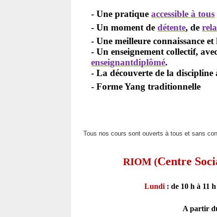
- Une pratique
accessible à tous
- Un moment de
détente
, de
rel
- Une
meilleure connaissance e
-
Un enseignement collectif, av
enseignant
diplômé
.
- La découverte de la discipline
- Forme Yang traditionnelle
Tous nos cours sont ouverts à tous et sans cond
Centre Socia
RIOM (
Lundi
: de
10 h à 11 
A partir 