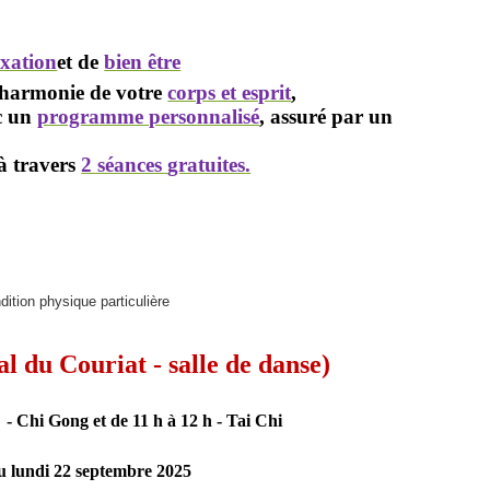
axation
et de
bien être
t harmonie de votre
corps et esprit
,
ec un
programme personnalisé
, assuré par un
 à travers
2 séances
gratuites
.
ition physique particulière
l du Couriat - salle de danse)
h
- Chi
Gong et de 11 h à 12 h
-
Tai Chi
du lundi 22 septembre 2025