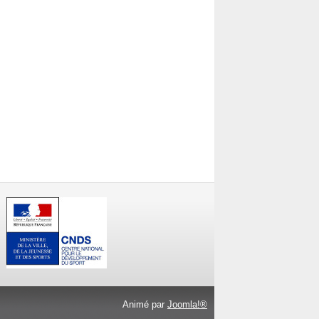
Animé par
Joomla!®